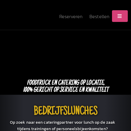
Ga
naar
inhoud
Reserveren
Bestellen
Tog
Nav
Home
Menu
Foodtruck & Catering
FOODTRUCK EN CATERING OP LOCATIE,
100% GERICHT OP SERVICE EN KWALITEIT
Contact
BEDRIJFSLUNCHES
Reserveren
Op zoek naar een cateringpartner voor lunch op de zaak
tijdens trainingen of personeelsbijeenkomsten?